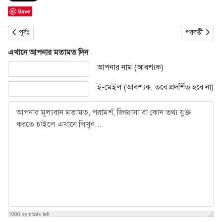
Save
আগের নিবন্ধ: এইচএসসি ও সমমানের পরীক্ষার ফল প্রকাশ
পরবর্তী নিবন্ধ
পূর্বঃ
পরবর্তী
এখানে আপনার মতামত দিন
আপনার মূল্যবান মতামত, পরামর্শ, জিজ্ঞাসা বা কোন তথ্য যুক্ত করতে চাইল
আপনার নাম (আবশ্যক)
ই-মেইল (আবশ্যক, তবে প্রদর্শিত হবে না)
1000
symbols left