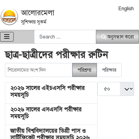
আপনার ভাষা নি
English
আলোরমেলা
সুশিক্ষায় সুকর্ম
অনুসন্ধান করো
অনুসন্ধান করো
ছাত্র-ছাত্রীদের পরীক্ষার রুটিন
শিরোনামের অংশ দিন
পরিশ্রুত
পরিষ্কার
দেখান #
২০২৬ সালের এইচএসসি পরীক্ষার
সময়সূচি
২০২৬ সালের এসএসসি পরীক্ষার
সময়সূচি
জাতীয় বিশ্ববিদ্যালয়ের ডিগ্রী পাস ও
সার্টিফিকেট পরীক্ষার সময়সূচি ২০২৬