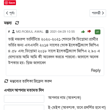
Save
আগের নিবন্ধ: জাহাঙ্গীরনগর বিশ্ববিদ্যালয়ে অনার্স ১ম বর্ষ ভর্তি আবেদন প্রক্রিয়া
পরবর্তী নিবন্ধ: র
পূর্বঃ
পরবর্তী
মন্তব্য
#
MD.ROBIUL AWAL
2021-04-29 10:55
+1
ভাই নজরুল ভার্সিটিতে ২০২০-২০২১ শেসনে কি ডিপ্লোমা প্রার্থীর
ভর্তির জন্য এসএসসি ২০১৪ সালের ভোক ইলেকট্রিক্যাল জিপিএ
৪.৫৮ এবং ডিপ্লোমা ২০১৮ সালে ইলেকট্রিক্যাল জিপিএ ২.৯০ এ
যোগ্যতায় আমি আমি কী আবেদন করতে পারবো। জানালে অনেক
উপকার হয়। প্লিজ জানাবেন
Reply
মন্তব্যের তালিকা রিফ্রেস করুন
এখানে আপনার মতামত দিন
আপনার মূল্যবান মতামত, পরামর্শ, জিজ্ঞাসা বা কোন তথ্য যুক্ত করতে চাইল
আপনার নাম (আবশ্যক)
ই-মেইল (আবশ্যক, তবে প্রদর্শিত হবে না)