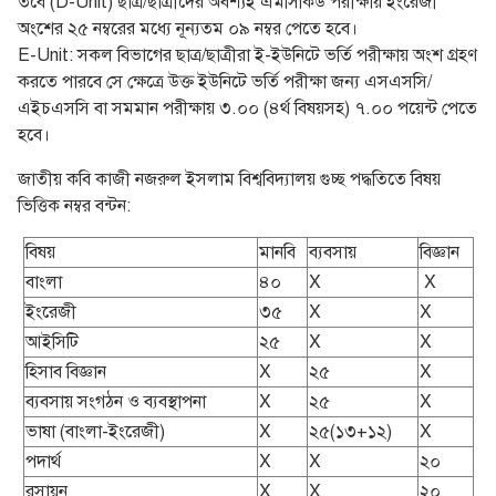
তবে (D-Unit) ছাত্র/ছাত্রীদের অবশ্যই এমসিকিউ পরীক্ষায় ইংরেজী
অংশের ২৫ নম্বরের মধ্যে নূন্যতম ০৯ নম্বর পেতে হবে।
E-Unit: সকল বিভাগের ছাত্র/ছাত্রীরা ই-ইউনিটে ভর্তি পরীক্ষায় অংশ গ্রহণ
করতে পারবে সে ক্ষেত্রে উক্ত ইউনিটে ভর্তি পরীক্ষা জন্য এসএসসি/
এইচএসসি বা সমমান পরীক্ষায় ৩.০০ (৪র্থ বিষয়সহ) ৭.০০ পয়েন্ট পেতে
হবে।
জাতীয় কবি কাজী নজরুল ইসলাম বিশ্ববিদ্যালয় গুচ্ছ পদ্ধতিতে বিষয়
ভিত্তিক নম্বর বন্টন:
বিষয়
মানবি
ব্যবসায়
বিজ্ঞান
বাংলা
৪০
X
X
ইংরেজী
৩৫
X
X
আইসিটি
২৫
X
X
হিসাব বিজ্ঞান
X
২৫
X
ব্যবসায় সংগঠন ও ব্যবস্থাপনা
X
২৫
X
ভাষা (বাংলা-ইংরেজী)
X
২৫(১৩+১২)
X
পদার্থ
X
X
২০
রসায়ন
X
X
২০