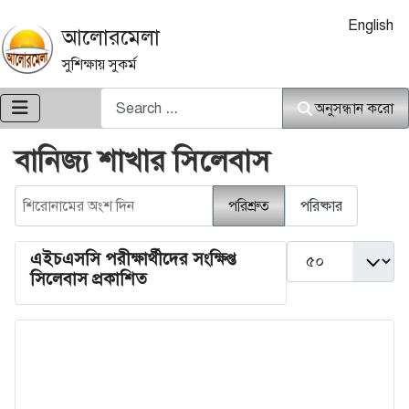
আপনার ভাষা নি
English
আলোরমেলা
সুশিক্ষায় সুকর্ম
অনুসন্ধান করো
অনুসন্ধান করো
বানিজ্য শাখার সিলেবাস
শিরোনামের অংশ দিন
পরিশ্রুত
পরিষ্কার
দেখান #
এইচএসসি পরীক্ষার্থীদের সংক্ষিপ্ত
সিলেবাস প্রকাশিত