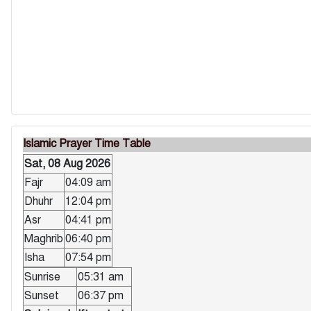
Islamic Prayer Time Table
Sat, 08 Aug 2026
Fajr
04:09 am
Dhuhr
12:04 pm
Asr
04:41 pm
Maghrib
06:40 pm
Isha
07:54 pm
Sunrise
05:31 am
Sunset
06:37 pm