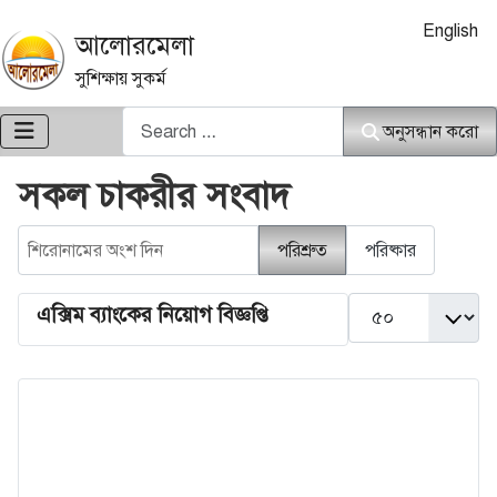
আপনার ভাষা নি
English
আলোরমেলা
সুশিক্ষায় সুকর্ম
অনুসন্ধান করো
অনুসন্ধান করো
সকল চাকরীর সংবাদ
শিরোনামের অংশ দিন
পরিশ্রুত
পরিষ্কার
দেখান #
এক্সিম ব্যাংকের নিয়োগ বিজ্ঞপ্তি