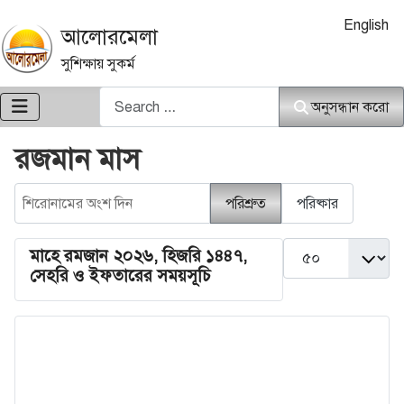
আপনার ভাষা নি
English
আলোরমেলা
সুশিক্ষায় সুকর্ম
অনুসন্ধান করো
অনুসন্ধান করো
রজমান মাস
শিরোনামের অংশ দিন
পরিশ্রুত
পরিষ্কার
দেখান #
মাহে রমজান ২০২৬, হিজরি ১৪৪৭,
সেহরি ও ইফতারের সময়সূচি