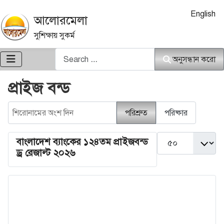
আপনার ভাষা নি
English
আলোরমেলা
সুশিক্ষায় সুকর্ম
অনুসন্ধান করো
অনুসন্ধান করো
প্রাইজ বন্ড
শিরোনামের অংশ দিন
পরিশ্রুত
পরিষ্কার
দেখান #
বাংলাদেশ ব্যাংকের ১২৪তম প্রাইজবন্ড
ড্র রেজাল্ট ২০২৬