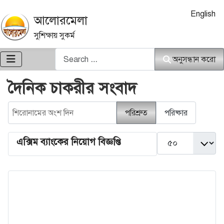
আপনার ভাষা নি
English
আলোরমেলা
সুশিক্ষায় সুকর্ম
অনুসন্ধান করো
অনুসন্ধান করো
দৈনিক চাকরীর সংবাদ
শিরোনামের অংশ দিন
পরিশ্রুত
পরিষ্কার
দেখান #
এক্সিম ব্যাংকের নিয়োগ বিজ্ঞপ্তি