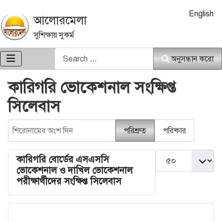
আপনার ভাষা নি
English
আলোরমেলা
সুশিক্ষায় সুকর্ম
অনুসন্ধান করো
অনুসন্ধান করো
কারিগরি ভোকেশনাল সংক্ষিপ্ত
সিলেবাস
শিরোনামের অংশ দিন
পরিশ্রুত
পরিষ্কার
দেখান #
কারিগরি বোর্ডের এসএসসি
ভোকেশনাল ও দাখিল ভোকেশনাল
পরীক্ষার্থীদের সংক্ষিপ্ত সিলেবাস