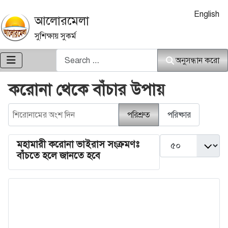
আপনার ভাষা নি
English
আলোরমেলা
সুশিক্ষায় সুকর্ম
অনুসন্ধান করো
অনুসন্ধান করো
করোনা থেকে বাঁচার উপায়
শিরোনামের অংশ দিন
পরিশ্রুত
পরিষ্কার
দেখান #
মহামারী করোনা ভাইরাস সংক্রমণঃ
বাঁচতে হলে জানতে হবে