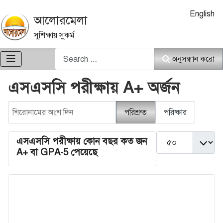
আপনার ভাষা নি
English
আলোরমেলা
সুশিক্ষায় সুকর্ম
অনুসন্ধান করো
অনুসন্ধান করো
এসএসসি পরীক্ষায় A+ অর্জন
শিরোনামের অংশ দিন
পরিশ্রুত
পরিষ্কার
দেখান #
এসএসসি পরীক্ষায় কোন বছর কত জন
A+ বা GPA-5 পেয়েছে