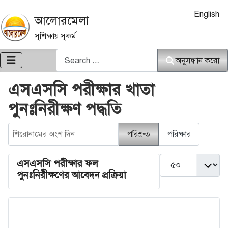
আপনার ভাষা নি
English
আলোরমেলা
সুশিক্ষায় সুকর্ম
অনুসন্ধান করো
অনুসন্ধান করো
এসএসসি পরীক্ষার খাতা
পুনঃনিরীক্ষণ পদ্ধতি
শিরোনামের অংশ দিন
পরিশ্রুত
পরিষ্কার
দেখান #
এসএসসি পরীক্ষার ফল
পুনঃনিরীক্ষণের আবেদন প্রক্রিয়া